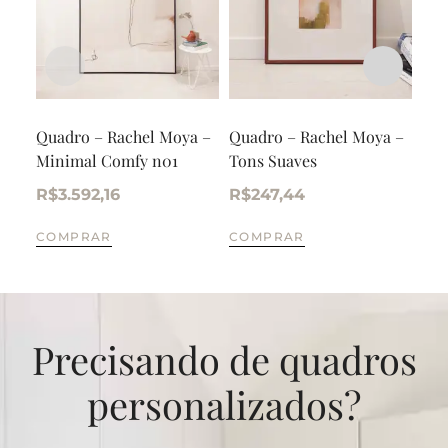
Quadro – Rachel Moya –
Quadro – Rachel Moya –
Qua
Minimal Comfy n01
Tons Suaves
Sil
R$
3.592,16
R$
247,44
R$
COMPRAR
COMPRAR
CO
Precisando de quadros
personalizados?