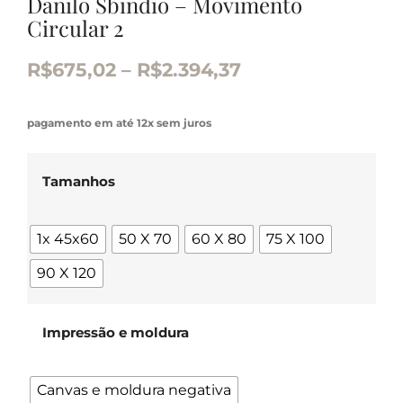
Danilo Sbindio – Movimento
Circular 2
R$
675,02
–
R$
2.394,37
pagamento em até 12x sem juros
Tamanhos
1x 45x60
50 X 70
60 X 80
75 X 100
90 X 120
Impressão e moldura
Canvas e moldura negativa