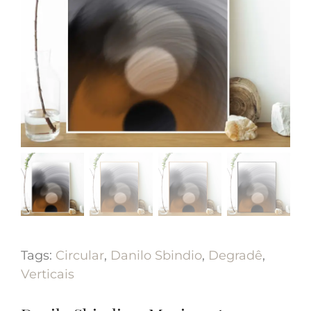
Tags:
Circular
,
Danilo Sbindio
,
Degradê
,
Verticais