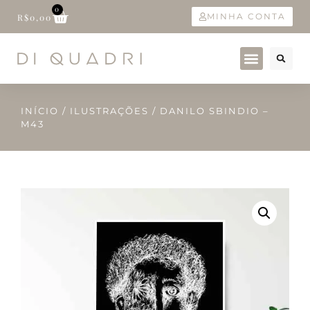
0
MINHA CONTA
R$
0,00
INÍCIO
/
ILUSTRAÇÕES
/ DANILO SBINDIO –
M43