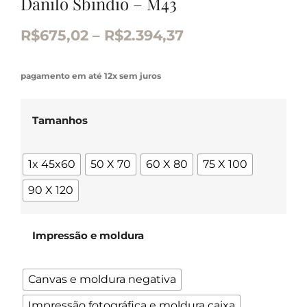
Danilo Sbindio – M43
R$
675,02
–
R$
2.394,37
pagamento em até 12x sem juros
Tamanhos
1x 45x60
50 X 70
60 X 80
75 X 100
90 X 120
Impressão e moldura
Canvas e moldura negativa
Impressão fotográfica e moldura caixa