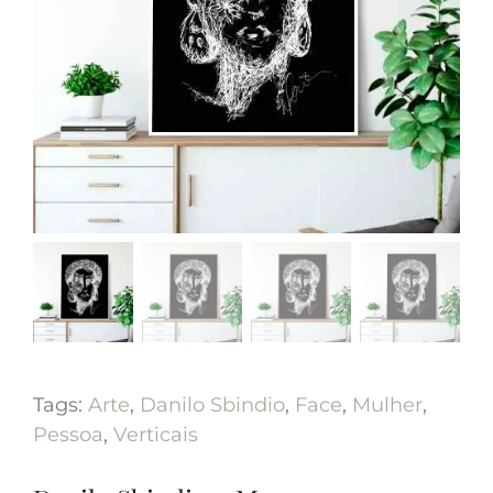
Tags:
Arte
,
Danilo Sbindio
,
Face
,
Mulher
,
Pessoa
,
Verticais