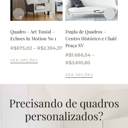
Quadro – Art Tonial –
Dupla de Quadros –
Dup
Echoes In Motion No 1
Centro Histórico e Chalé
Far
Praça XV
Far
R$
675,02
–
R$
2.394,37
R$
1.686,54
–
R$
VER OPÇÕES
R$
3.610,60
R$
VER OPÇÕES
VE
Precisando de quadros
personalizados?