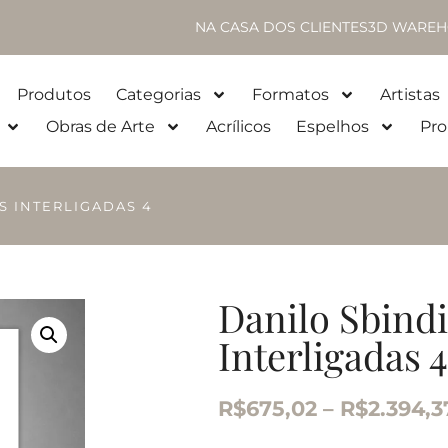
NA CASA DOS CLIENTES
3D WAREH
Produtos
Categorias
Formatos
Artistas
Obras de Arte
Acrílicos
Espelhos
Pro
S INTERLIGADAS 4
Danilo Sbindi
Interligadas 4
R$
675,02
–
R$
2.394,3