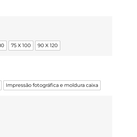
80
75 X 100
90 X 120
Impressão fotográfica e moldura caixa