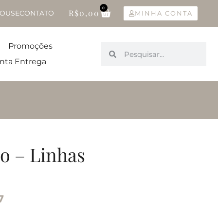
0
R$
0,00
OUSE
CONTATO
MINHA CONTA
Promoções
nta Entrega
o – Linhas
7