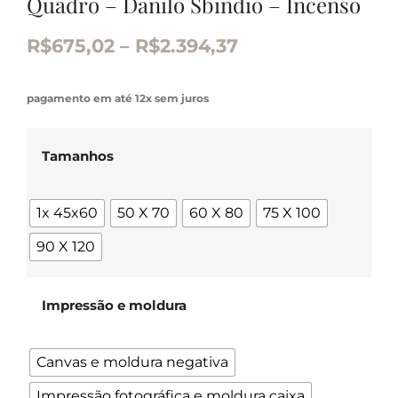
Quadro – Danilo Sbindio – Incenso
R$
675,02
–
R$
2.394,37
pagamento em até 12x sem juros
Tamanhos
1x 45x60
50 X 70
60 X 80
75 X 100
90 X 120
Impressão e moldura
Canvas e moldura negativa
Impressão fotográfica e moldura caixa