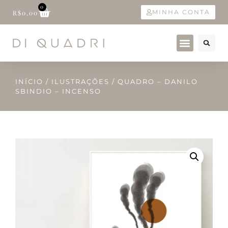
0
MINHA CONTA
R$
0,00
INÍCIO
/
ILUSTRAÇÕES
/ QUADRO – DANILO
SBINDIO – INCENSO