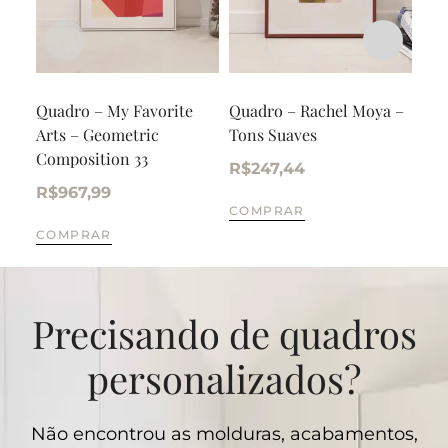
Quadro – My Favorite
Quadro – Rachel Moya –
Tri
Arts – Geometric
Tons Suaves
alu
Composition 33
R$
247,44
R$
R$
967,99
COMPRAR
CO
COMPRAR
Precisando de quadros
personalizados?
Não encontrou as molduras, acabamentos,