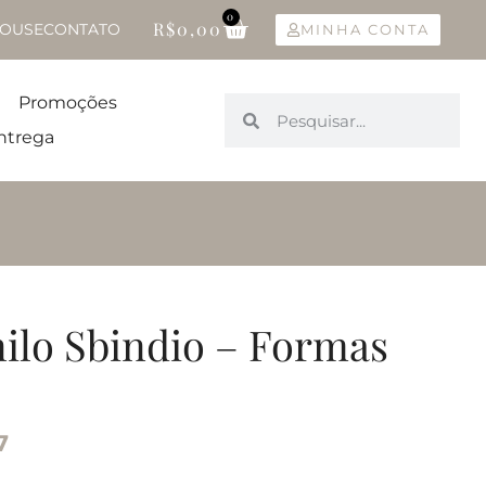
0
R$
0,00
OUSE
CONTATO
MINHA CONTA
Promoções
ntrega
ilo Sbindio – Formas
7