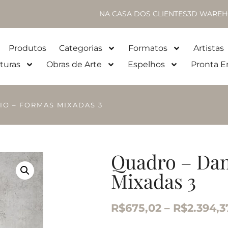
NA CASA DOS CLIENTES
3D WAREH
Produtos
Categorias
Formatos
Artistas
turas
Obras de Arte
Espelhos
Pronta E
IO – FORMAS MIXADAS 3
Quadro – Dan
Mixadas 3
R$
675,02
–
R$
2.394,3