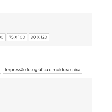
80
75 X 100
90 X 120
Impressão fotográfica e moldura caixa