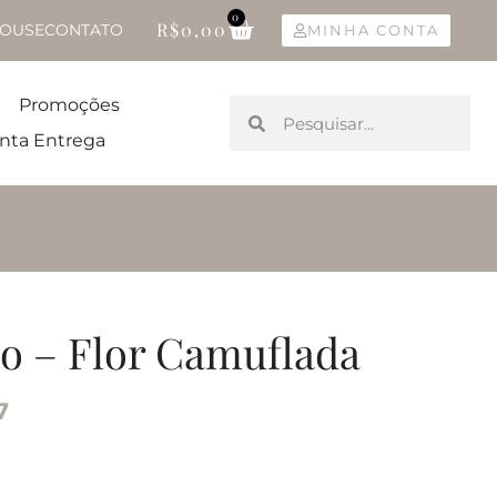
0
R$
0,00
OUSE
CONTATO
MINHA CONTA
Promoções
nta Entrega
io – Flor Camuflada
7