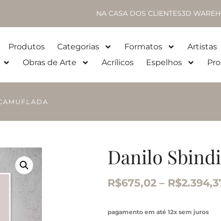
NA CASA DOS CLIENTES
3D WAREH
Produtos
Categorias
Formatos
Artistas
Obras de Arte
Acrílicos
Espelhos
Pro
 CAMUFLADA
Danilo Sbind
R$
675,02
–
R$
2.394,3
pagamento em até 12x sem juros