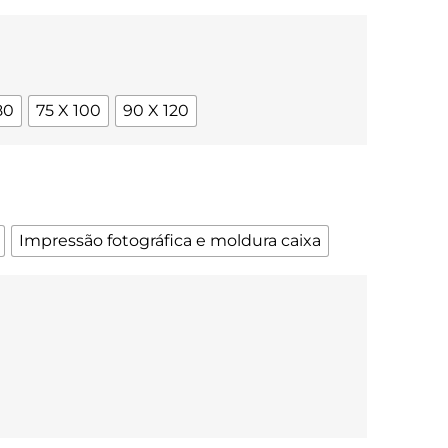
80
75 X 100
90 X 120
Impressão fotográfica e moldura caixa