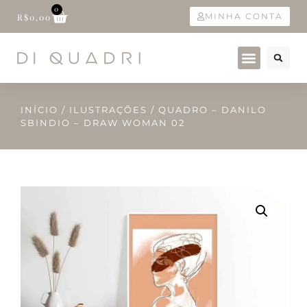
0
MINHA CONTA
R$
0,00
INÍCIO
/
ILUSTRAÇÕES
/ QUADRO – DANILO
SBINDIO – DRAW WOMAN 02