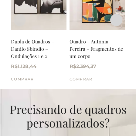
Dupla de Quadros –
Quadro – Antônia
Qua
Danilo Sbindio –
Pereira – Fragmentos de
Ton
Ondulações 1 e 2
um corpo
R$
R$
1.128,44
R$
2.394,37
CO
COMPRAR
COMPRAR
Precisando de quadros
personalizados?