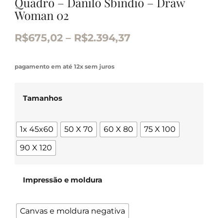
Quadro – Danilo Sbindio – Draw
Woman 02
R$
675,02
–
R$
2.394,37
pagamento em até 12x sem juros
Tamanhos
1x 45x60
50 X 70
60 X 80
75 X 100
90 X 120
Impressão e moldura
Canvas e moldura negativa