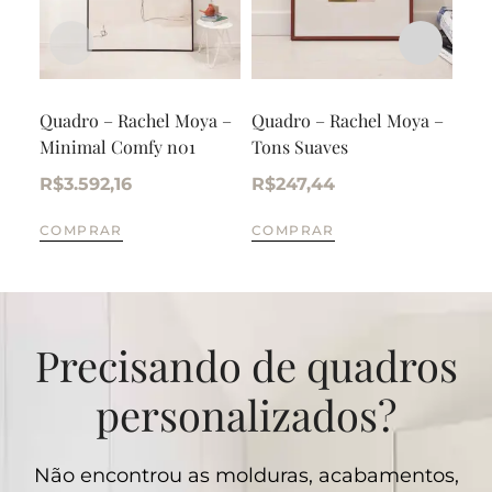
Quadro – Rachel Moya –
Quadro – Rachel Moya –
Qua
Minimal Comfy n01
Tons Suaves
Per
um 
R$
3.592,16
R$
247,44
R$
COMPRAR
COMPRAR
CO
Precisando de quadros
personalizados?
Não encontrou as molduras, acabamentos,