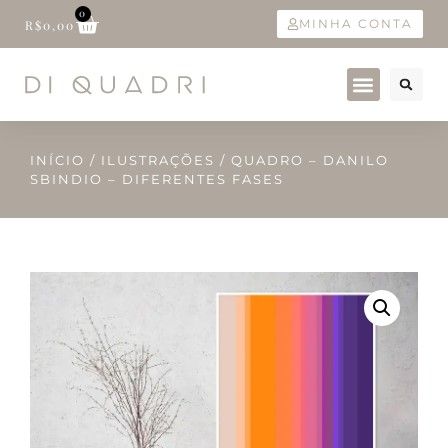
0
MINHA CONTA
R$
0,00
INÍCIO
/
ILUSTRAÇÕES
/ QUADRO – DANILO
SBINDIO – DIFERENTES FASES