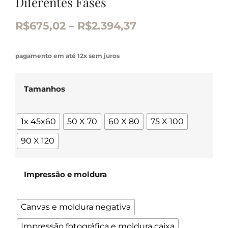
Diferentes Fases
R$
675,02
–
R$
2.394,37
pagamento em até 12x sem juros
Tamanhos
1x 45x60
50 X 70
60 X 80
75 X 100
90 X 120
Impressão e moldura
Canvas e moldura negativa
Impressão fotográfica e moldura caixa