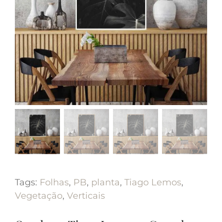
Tags:
Folhas
,
PB
,
planta
,
Tiago Lemos
,
Vegetação
,
Verticais