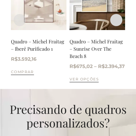
Quadro – Michel Fraitag
Quadro – Michel Fraitag
Qua
– Iberê Purificado 1
– Sunrise Over The
– S
Beach 8
Bea
R$
3.592,16
R$
675,02
–
R$
2.394,37
R$
COMPRAR
VER OPÇÕES
VE
Precisando de quadros
personalizados?