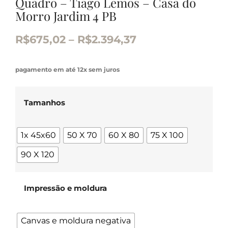
Quadro – Tiago Lemos – Casa do
Morro Jardim 4 PB
R$
675,02
–
R$
2.394,37
pagamento em até 12x sem juros
Tamanhos
1x 45x60
50 X 70
60 X 80
75 X 100
90 X 120
Impressão e moldura
Canvas e moldura negativa