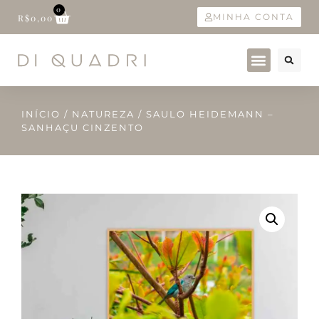
0
MINHA CONTA
R$
0,00
INÍCIO
/
NATUREZA
/ SAULO HEIDEMANN –
SANHAÇU CINZENTO