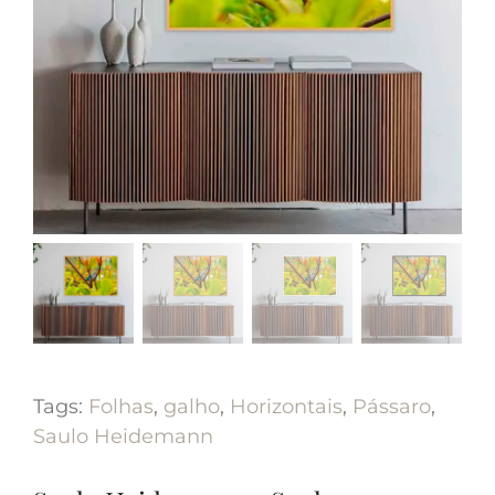
Tags:
Folhas
,
galho
,
Horizontais
,
Pássaro
,
Saulo Heidemann