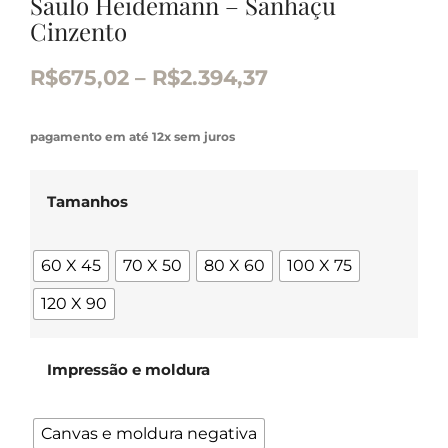
Saulo Heidemann – Sanhaçu
Cinzento
R$
675,02
–
R$
2.394,37
pagamento em até 12x sem juros
Tamanhos
60 X 45
70 X 50
80 X 60
100 X 75
120 X 90
Impressão e moldura
Canvas e moldura negativa