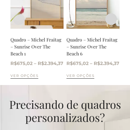
Quadro – Michel Fraitag
Quadro – Michel Fraitag
Qua
– Sunrise Over The
– Sunrise Over The
– S
Beach 1
Beach 6
Bea
R$
675,02
–
R$
2.394,37
R$
675,02
–
R$
2.394,37
R$
VER OPÇÕES
VER OPÇÕES
VE
Precisando de quadros
personalizados?