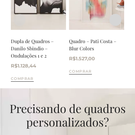
Dupla de Quadros –
Quadro – Pati Costa –
Qua
Danilo Sbindio –
Blur Colors
Min
Ondulações 1 e 2
R$
1.527,00
R$
R$
1.128,44
COMPRAR
CO
COMPRAR
Precisando de quadros
personalizados?