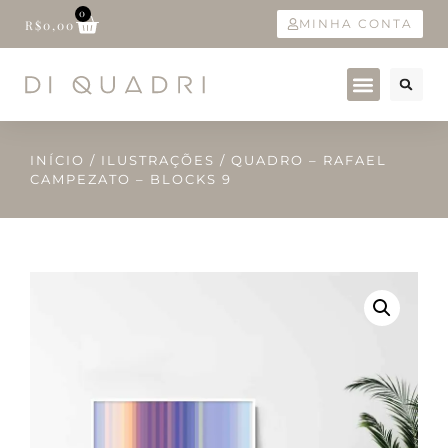
0
MINHA CONTA
R$
0,00
INÍCIO
/
ILUSTRAÇÕES
/ QUADRO – RAFAEL
CAMPEZATO – BLOCKS 9