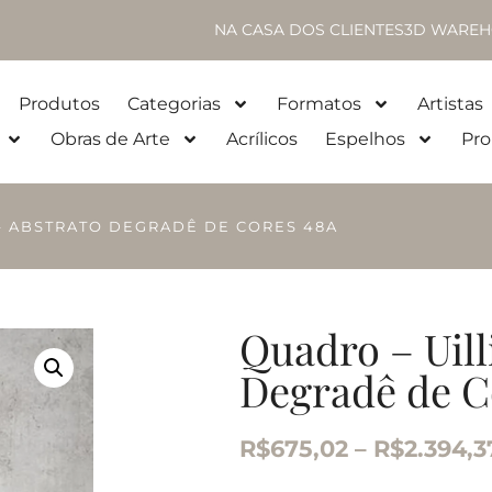
NA CASA DOS CLIENTES
3D WAREH
Produtos
Categorias
Formatos
Artistas
Obras de Arte
Acrílicos
Espelhos
Pro
 – ABSTRATO DEGRADÊ DE CORES 48A
Quadro – Uill
Degradê de C
R$
675,02
–
R$
2.394,3