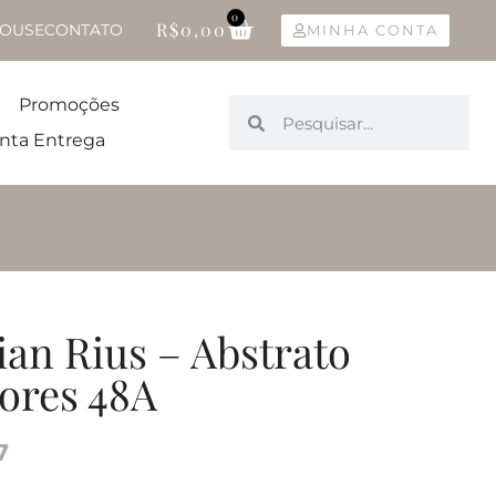
0
R$
0,00
OUSE
CONTATO
MINHA CONTA
Promoções
nta Entrega
ian Rius – Abstrato
ores 48A
7