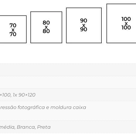
5×100, 1x 90×120
essão fotográfica e moldura caixa
édia, Branca, Preta