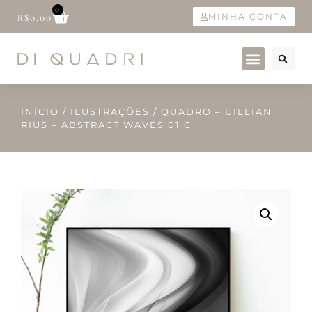
0
MINHA CONTA
R$
0,00
INÍCIO
/
ILUSTRAÇÕES
/ QUADRO – UILLIAN
RIUS – ABSTRACT WAVES 01 C