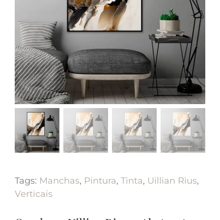
Tags:
Manchas
,
Pintura
,
Tinta
,
Uillian Rius
,
Verticais