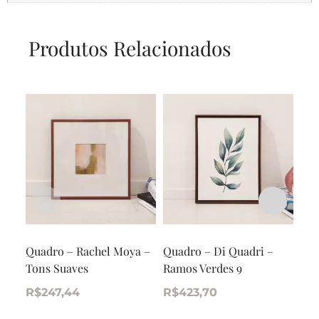
Produtos Relacionados
Quadro – Rachel Moya –
Quadro – Di Quadri –
Qua
Tons Suaves
Ramos Verdes 9
Min
R$
247,44
R$
423,70
R$