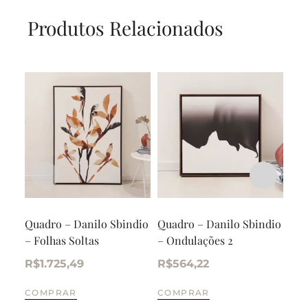
Produtos Relacionados
Quadro – Danilo Sbindio
Quadro – Danilo Sbindio
Tri
– Folhas Soltas
– Ondulações 2
alu
R$
1.725,49
R$
564,22
R$
COMPRAR
COMPRAR
CO