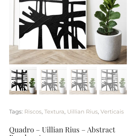
Tags:
Riscos
,
Textura
,
Uillian Rius
,
Verticais
Quadro – Uillian Rius – Abstract