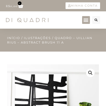
0
MINHA CONTA
R$
0,00
INÍCIO
/
ILUSTRAÇÕES
/ QUADRO – UILLIAN
RIUS – ABSTRACT BRUSH 11 A