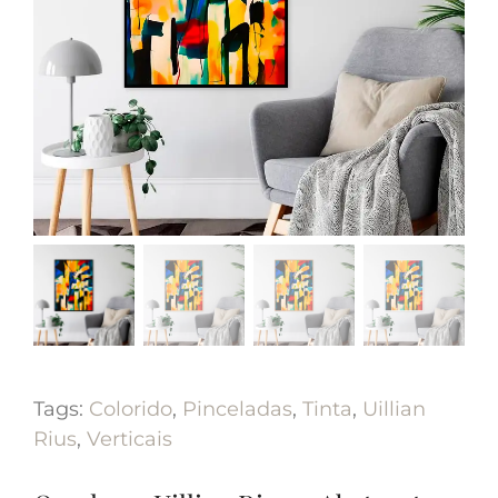
Tags:
Colorido
,
Pinceladas
,
Tinta
,
Uillian
Rius
,
Verticais