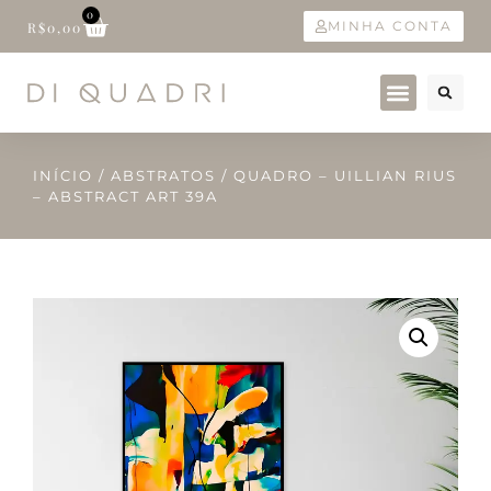
0
MINHA CONTA
R$
0,00
INÍCIO
/
ABSTRATOS
/ QUADRO – UILLIAN RIUS
– ABSTRACT ART 39A