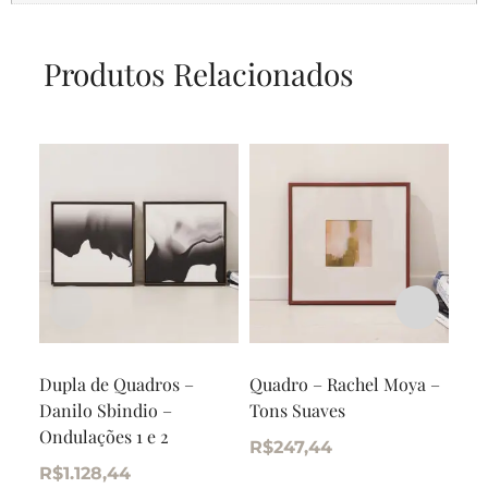
Produtos Relacionados
Dupla de Quadros –
Quadro – Rachel Moya –
Qua
Danilo Sbindio –
Tons Suaves
Sil
Ondulações 1 e 2
R$
247,44
R$
R$
1.128,44