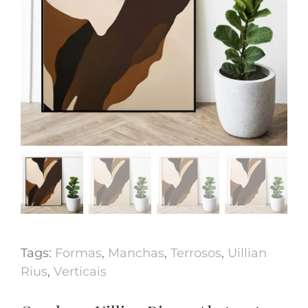
Tags:
Formas
,
Manchas
,
Terrosos
,
Uillian
Rius
,
Verticais