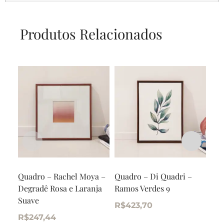
Produtos Relacionados
Quadro – Rachel Moya –
Quadro – Di Quadri –
Qua
Degradê Rosa e Laranja
Ramos Verdes 9
Cor
Suave
R$
423,70
R$
R$
247,44