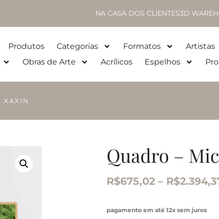
NA CASA DOS CLIENTES
3D WAREH
Produtos
Categorias
Formatos
Artistas
Obras de Arte
Acrílicos
Espelhos
Pro
– XAXIN
Quadro – Mich
R$
675,02
–
R$
2.394,3
pagamento em até 12x sem juros