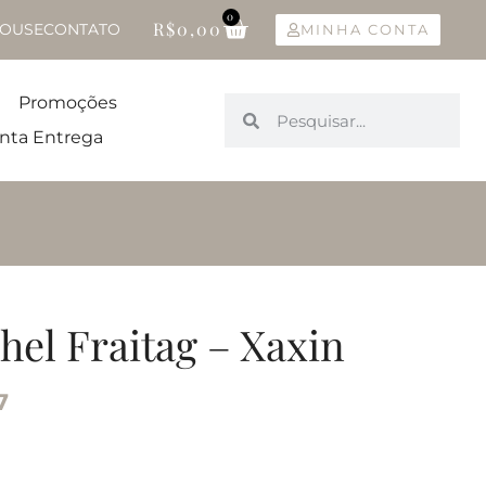
0
R$
0,00
OUSE
CONTATO
MINHA CONTA
Promoções
nta Entrega
el Fraitag – Xaxin
7