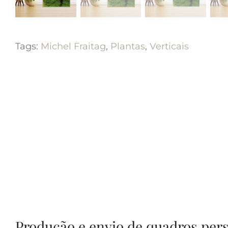
Tags:
Michel Fraitag
,
Plantas
,
Verticais
Produção e envio de quadros per