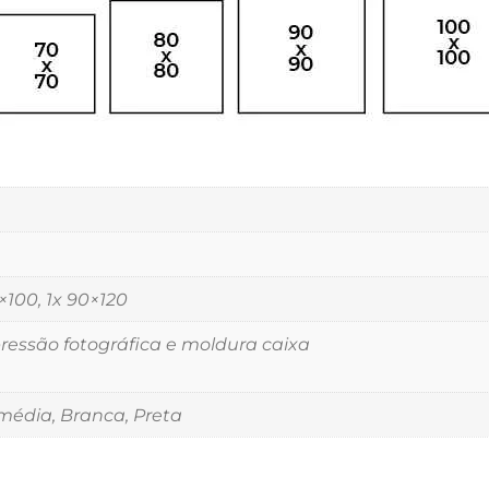
5×100, 1x 90×120
essão fotográfica e moldura caixa
édia, Branca, Preta