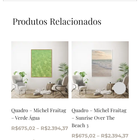
Produtos Relacionados
Quadro – Michel Fraitag
Quadro – Michel Fraitag
Qua
– Verde Água
– Sunrise Over The
– X
Beach 3
R$
675,02
–
R$
2.394,37
R$
R$
675,02
–
R$
2.394,37