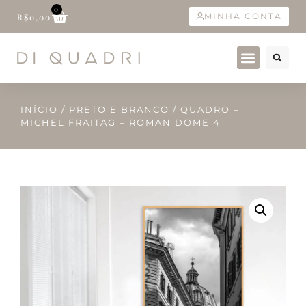
0
MINHA CONTA
R$
0,00
INÍCIO
/
PRETO E BRANCO
/ QUADRO –
MICHEL FRAITAG – ROMAN DOME 4