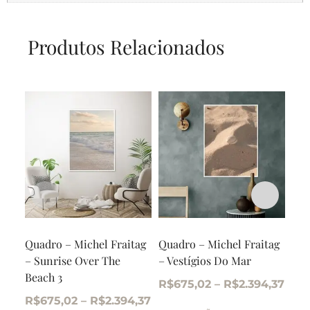
Produtos Relacionados
Quadro – Michel Fraitag
Quadro – Michel Fraitag
Qua
– Sunrise Over The
– Vestígios Do Mar
– S
Beach 3
Bea
R$
675,02
–
R$
2.394,37
R$
675,02
–
R$
2.394,37
R$