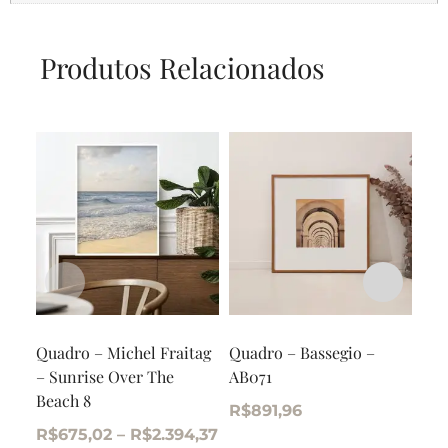
Produtos Relacionados
Quadro – Michel Fraitag
Quadro – Bassegio –
Qua
– Sunrise Over The
AB071
– S
Beach 8
Bea
R$
891,96
R$
675,02
–
R$
2.394,37
R$