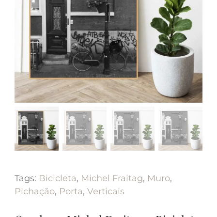
Tags:
Bicicleta
,
Michel Fraitag
,
Muro
,
Pichação
,
Porta
,
Verticais