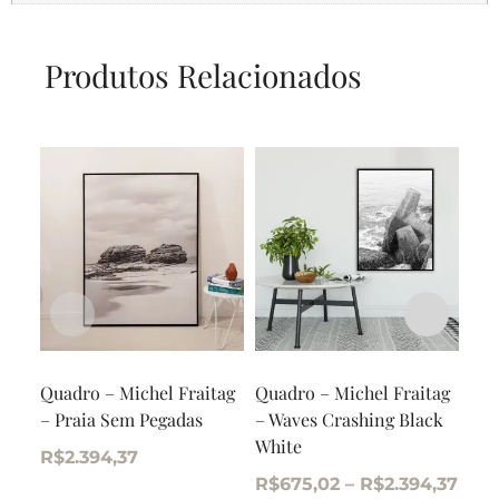
Produtos Relacionados
Quadro – Michel Fraitag
Quadro – Michel Fraitag
Qua
– Praia Sem Pegadas
– Waves Crashing Black
– U
White
R$
2.394,37
R$
R$
675,02
–
R$
2.394,37