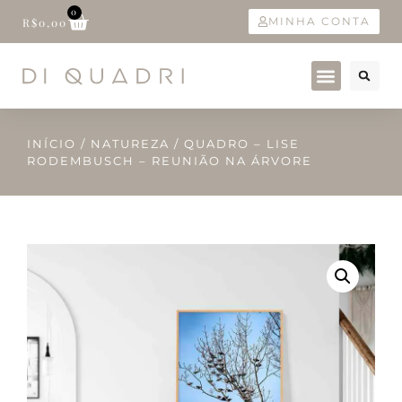
0
MINHA CONTA
R$
0,00
INÍCIO
/
NATUREZA
/ QUADRO – LISE
RODEMBUSCH – REUNIÃO NA ÁRVORE