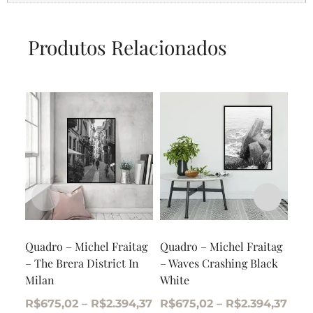
Produtos Relacionados
Quadro – Michel Fraitag
Quadro – Michel Fraitag
Qua
– The Brera District In
– Waves Crashing Black
– V
Milan
White
R$
R$
675,02
–
R$
2.394,37
R$
675,02
–
R$
2.394,37