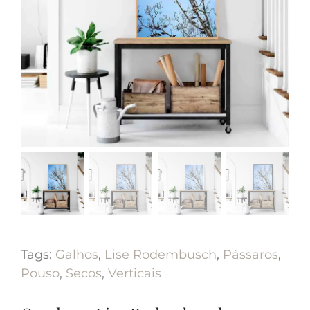
Tags:
Galhos
,
Lise Rodembusch
,
Pássaros
,
Pouso
,
Secos
,
Verticais