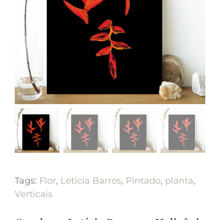
Tags:
Flor
,
Letícia Barros
,
Pintado
,
planta
,
Verticais