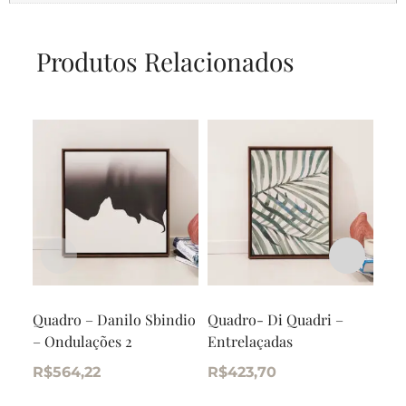
Produtos Relacionados
Quadro – Danilo Sbindio
Quadro- Di Quadri –
Qua
– Ondulações 2
Entrelaçadas
Ram
R$
564,22
R$
423,70
R$