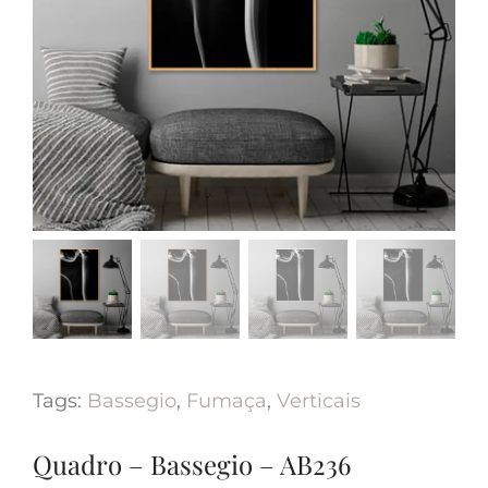
Tags:
Bassegio
,
Fumaça
,
Verticais
Quadro – Bassegio – AB236