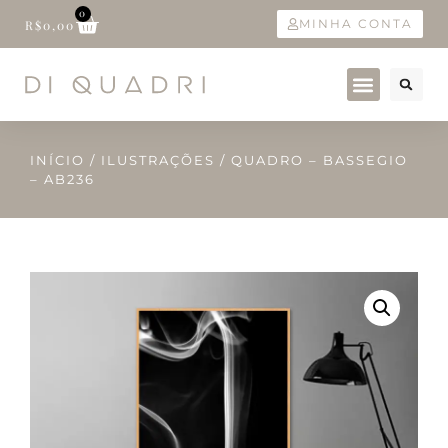
0
MINHA CONTA
R$
0,00
INÍCIO
/
ILUSTRAÇÕES
/ QUADRO – BASSEGIO
– AB236