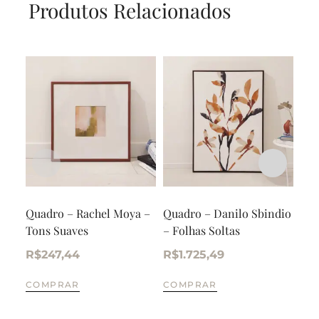
Produtos Relacionados
Quadro – Rachel Moya –
Quadro – Danilo Sbindio
Qua
Tons Suaves
– Folhas Soltas
Ent
R$
247,44
R$
1.725,49
R$
COMPRAR
COMPRAR
CO