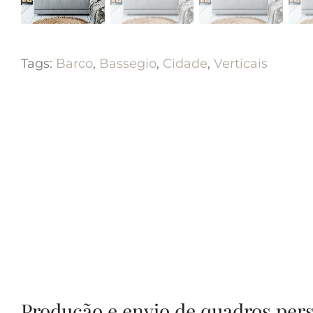
Tags:
Barco
,
Bassegio
,
Cidade
,
Verticais
Produção e envio de quadros per