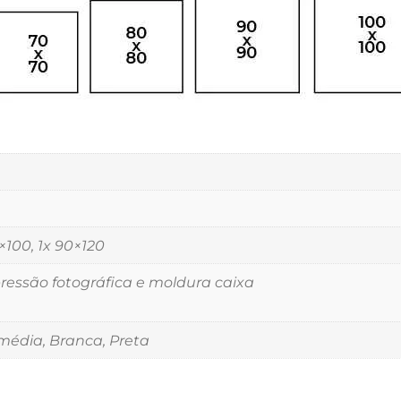
5×100, 1x 90×120
essão fotográfica e moldura caixa
édia, Branca, Preta