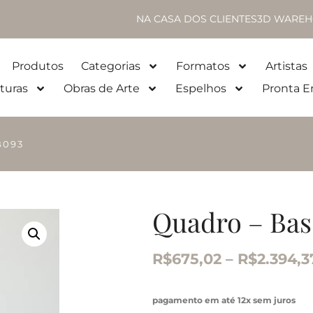
NA CASA DOS CLIENTES
3D WAREH
Produtos
Categorias
Formatos
Artistas
turas
Obras de Arte
Espelhos
Pronta E
B093
Quadro – Bas
R$
675,02
–
R$
2.394,3
pagamento em até 12x sem juros