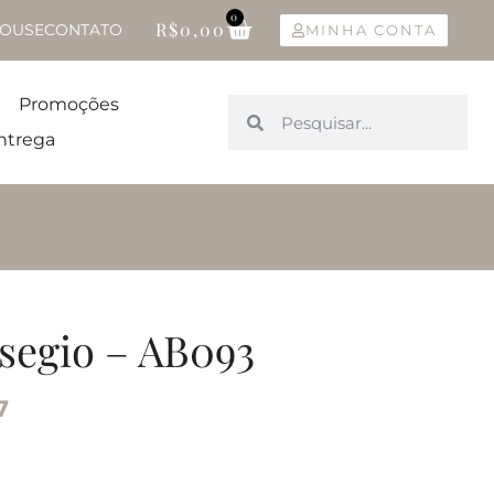
0
R$
0,00
OUSE
CONTATO
MINHA CONTA
Promoções
ntrega
segio – AB093
7