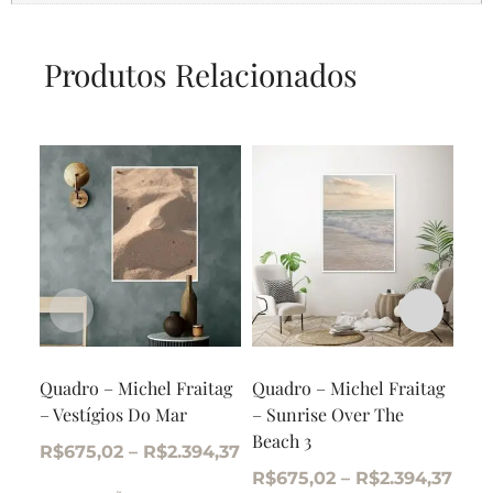
Produtos Relacionados
Quadro – Michel Fraitag
Quadro – Michel Fraitag
Qua
– Vestígios Do Mar
– Sunrise Over The
– S
Beach 3
Bea
R$
675,02
–
R$
2.394,37
R$
675,02
–
R$
2.394,37
R$