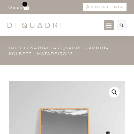
0
MINHA CONTA
R$
0,00
INÍCIO
/
NATUREZA
/ QUADRO – ARTHUR
KOLBETZ – MATADEIRO 15