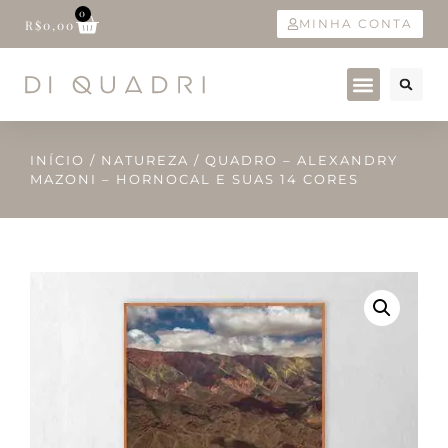
0
MINHA CONTA
R$
0,00
INÍCIO
/
NATUREZA
/ QUADRO – ALEXANDRY
MAZONI – HORNOCAL E SUAS 14 CORES