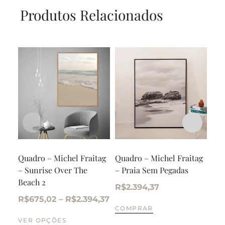
Produtos Relacionados
Quadro – Michel Fraitag
Quadro – Michel Fraitag
Qua
– Sunrise Over The
– Praia Sem Pegadas
– S
Beach 2
Bea
R$
2.394,37
R$
675,02
–
R$
2.394,37
R$
COMPRAR
VER OPÇÕES
VE