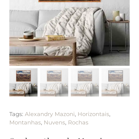
Tags:
Alexandry Mazoni
,
Horizontais
,
Montanhas
,
Nuvens
,
Rochas