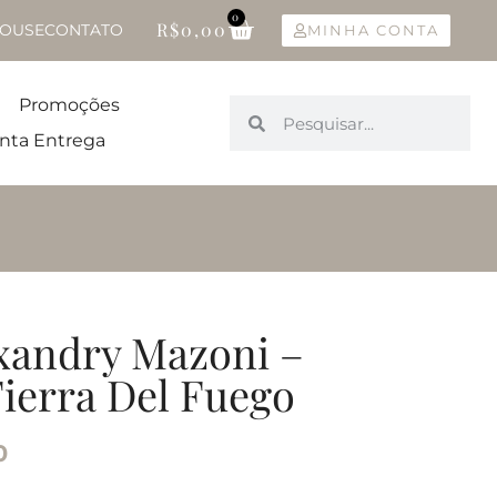
0
R$
0,00
OUSE
CONTATO
MINHA CONTA
Promoções
nta Entrega
xandry Mazoni –
Tierra Del Fuego
0