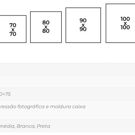
00×75
essão fotográfica e moldura caixa
édia, Branca, Preta