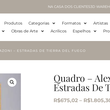
NA CASA DOS CLIENTES
3D WAREH
Produtos
Categorias
Formatos
Artistas
Obras de Arte
Acrílicos
Espelhos
Pro
ZONI – ESTRADAS DE TIERRA DEL FUEGO
Quadro – Ale
Estradas De 
R$
675,02
–
R$
1.805,3