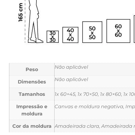
Não aplicável
Peso
Não aplicável
Dimensões
Tamanhos
1x 60×45, 1x 70×50, 1x 80×60, 1x 1
Impressão e
Canvas e moldura negativa, Impr
moldura
Cor da moldura
Amadeirada clara, Amadeirada m