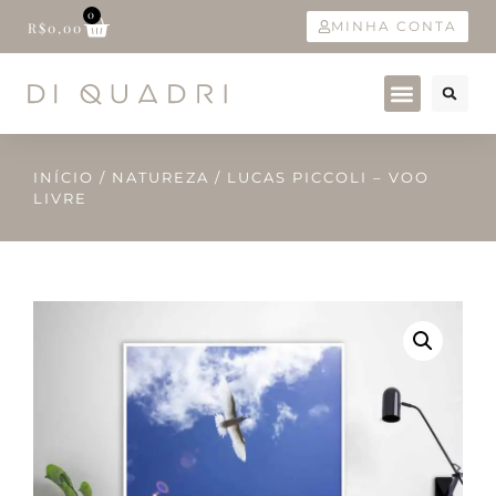
0
MINHA CONTA
R$
0,00
INÍCIO
/
NATUREZA
/ LUCAS PICCOLI – VOO
LIVRE