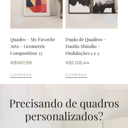
Quadro – My Favorite
Dupla de Quadros –
Qua
Arts – Geometric
Danilo Sbindio –
Ent
Composition 33
Ondulações 1 e 2
R$
R$
967,99
R$
1.128,44
CO
COMPRAR
COMPRAR
Precisando de quadros
personalizados?