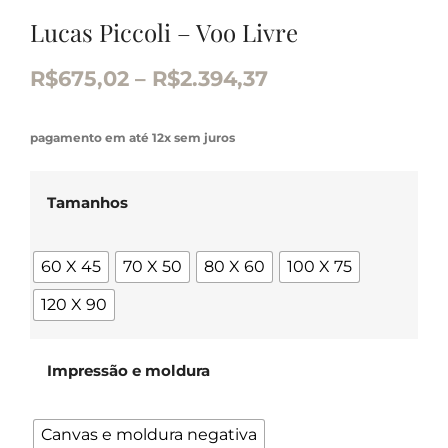
Lucas Piccoli – Voo Livre
R$
675,02
–
R$
2.394,37
pagamento em até 12x sem juros
Tamanhos
60 X 45
70 X 50
80 X 60
100 X 75
120 X 90
Impressão e moldura
Canvas e moldura negativa