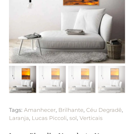
Tags:
Amanhecer
,
Brilhante
,
Céu Degradê
,
Laranja
,
Lucas Piccoli
,
sol
,
Verticais