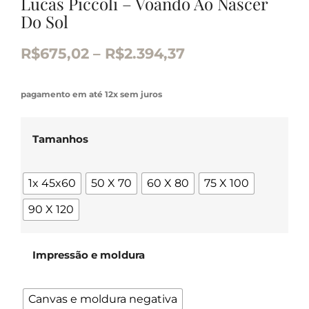
Lucas Piccoli – Voando Ao Nascer
Do Sol
R$
675,02
–
R$
2.394,37
pagamento em até 12x sem juros
Tamanhos
1x 45x60
50 X 70
60 X 80
75 X 100
90 X 120
Impressão e moldura
Canvas e moldura negativa