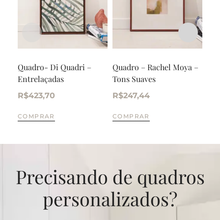
Quadro- Di Quadri –
Quadro – Rachel Moya –
Qua
Entrelaçadas
Tons Suaves
Sil
R$
423,70
R$
247,44
R$
COMPRAR
COMPRAR
CO
Precisando de quadros
personalizados?