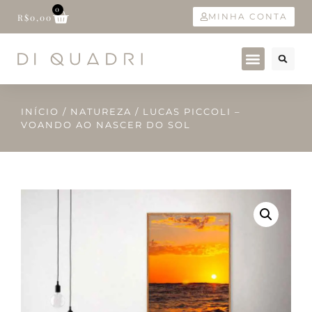
0
MINHA CONTA
R$
0,00
INÍCIO
/
NATUREZA
/ LUCAS PICCOLI –
VOANDO AO NASCER DO SOL