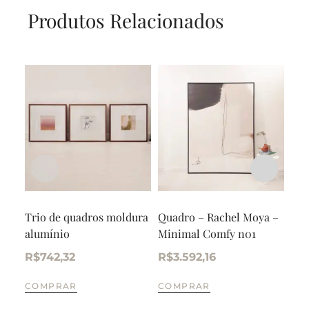
Produtos Relacionados
Trio de quadros moldura
Quadro – Rachel Moya –
Qua
alumínio
Minimal Comfy n01
– O
R$
742,32
R$
3.592,16
R$
COMPRAR
COMPRAR
CO