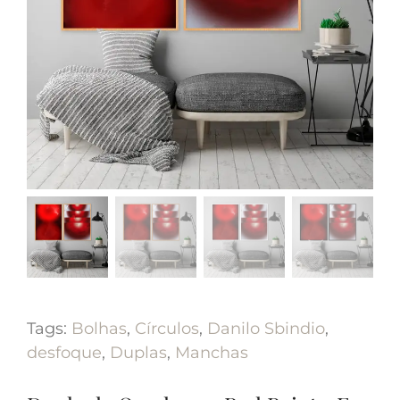
Tags:
Bolhas
,
Círculos
,
Danilo Sbindio
,
desfoque
,
Duplas
,
Manchas