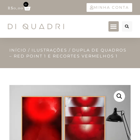
0
MINHA CONTA
R$
0,00
INÍCIO
/
ILUSTRAÇÕES
/ DUPLA DE QUADROS
– RED POINT 1 E RECORTES VERMELHOS 1