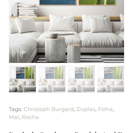
Tags:
Christoph Burgard
,
Duplas
,
Folha
,
Mar
,
Rocha