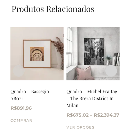
Produtos Relacionados
Quadro – Bassegio –
Quadro – Michel Fraitag
Qua
AB071
– The Brera District In
– S
Milan
Bea
R$
891,96
R$
675,02
–
R$
2.394,37
R$
COMPRAR
VER OPÇÕES
VE