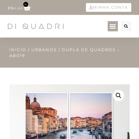
0
MINHA CONTA
R$
0,00
INÍCIO
/
URBANOS
/ DUPLA DE QUADROS –
AB019