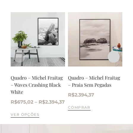
Quadro – Michel Fraitag
Quadro – Michel Fraitag
Qua
– Waves Crashing Black
– Praia Sem Pegadas
– S
White
Bea
R$
2.394,37
R$
675,02
–
R$
2.394,37
R$
COMPRAR
VER OPÇÕES
VE