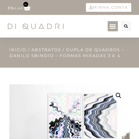
0
MINHA CONTA
R$
0,00
INÍCIO
/
ABSTRATOS
/ DUPLA DE QUADROS –
DANILO SBINDIO – FORMAS MIXADAS 3 E 4