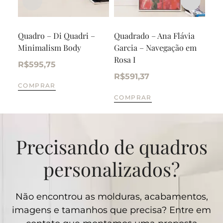
Quadro – Di Quadri –
Quadrado – Ana Flávia
Qua
Minimalism Body
Garcia – Navegação em
Cor
Rosa I
R$
595,75
R$
R$
591,37
COMPRAR
CO
COMPRAR
Precisando de quadros
personalizados?
Não encontrou as molduras, acabamentos,
imagens e tamanhos que precisa? Entre em