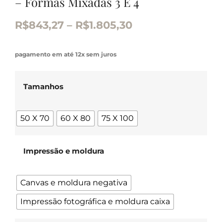
– Formas Mixadas 3 E 4
R$
843,27
–
R$
1.805,30
pagamento em até 12x sem juros
Tamanhos
50 X 70
60 X 80
75 X 100
Impressão e moldura
Canvas e moldura negativa
Impressão fotográfica e moldura caixa