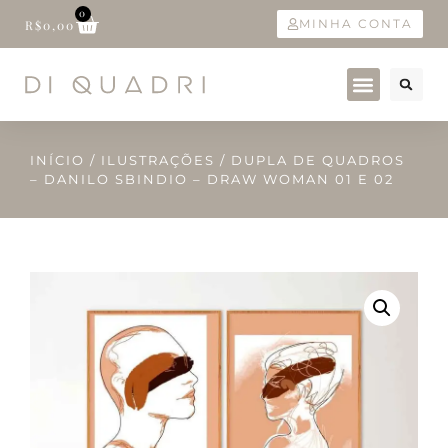
0
MINHA CONTA
R$
0,00
INÍCIO
/
ILUSTRAÇÕES
/ DUPLA DE QUADROS
– DANILO SBINDIO – DRAW WOMAN 01 E 02