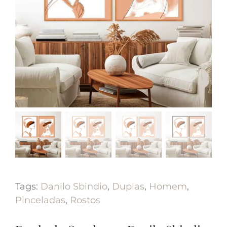
Tags:
Danilo Sbindio
,
Duplas
,
Homem
,
Pinceladas
,
Rostos