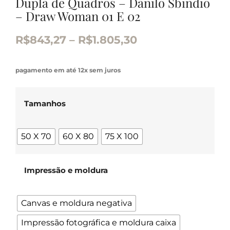
Dupla de Quadros – Danilo Sbindio
– Draw Woman 01 E 02
R$
843,27
–
R$
1.805,30
pagamento em até 12x sem juros
Tamanhos
50 X 70
60 X 80
75 X 100
Impressão e moldura
Canvas e moldura negativa
Impressão fotográfica e moldura caixa