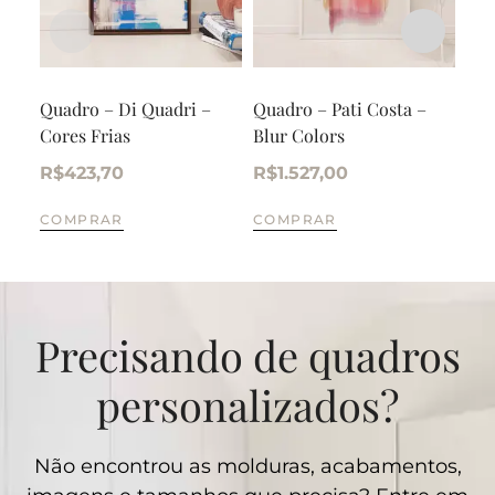
Quadro – Di Quadri –
Quadro – Pati Costa –
Tri
Cores Frias
Blur Colors
alu
R$
423,70
R$
1.527,00
R$
COMPRAR
COMPRAR
CO
Precisando de quadros
personalizados?
Não encontrou as molduras, acabamentos,