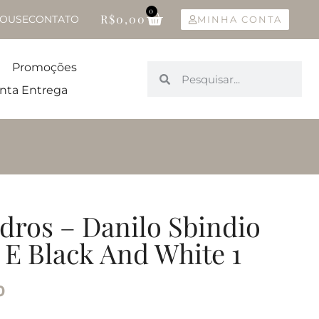
0
R$
0,00
OUSE
CONTATO
MINHA CONTA
Promoções
nta Entrega
dros – Danilo Sbindio
 E Black And White 1
0