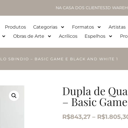
NA CASA DOS CLIENTES
3D WAREH
Produtos
Categorias
Formatos
Artistas
Obras de Arte
Acrílicos
Espelhos
Pro
LO SBINDIO – BASIC GAME E BLACK AND WHITE 1
Dupla de Qua
– Basic Game
R$
843,27
–
R$
1.805,3