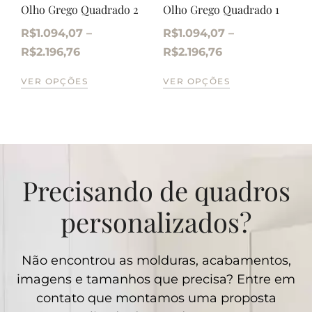
Olho Grego Quadrado 2
Olho Grego Quadrado 1
R$
1.094,07
–
R$
1.094,07
–
R$
2.196,76
R$
2.196,76
VER OPÇÕES
VER OPÇÕES
Precisando de quadros
personalizados?
Não encontrou as molduras, acabamentos,
imagens e tamanhos que precisa? Entre em
contato que montamos uma proposta