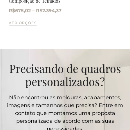
Composição de Telhados
R$
675,02
–
R$
2.394,37
VER OPÇÕES
Precisando de quadros
personalizados?
Não encontrou as molduras, acabamentos,
imagens e tamanhos que precisa? Entre em
contato que montamos uma proposta
personalizada de acordo com as suas
necessidades.