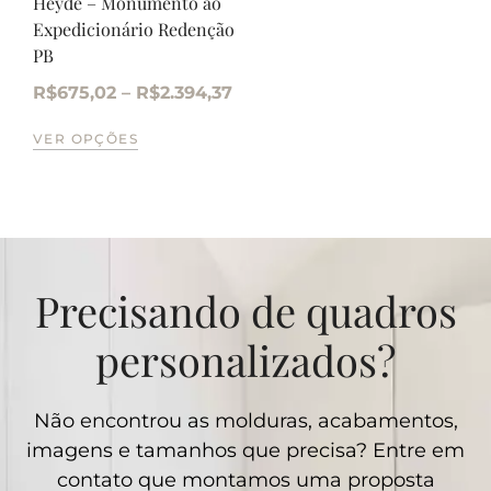
Heyde – Monumento ao
Expedicionário Redenção
PB
R$
675,02
–
R$
2.394,37
VER OPÇÕES
Precisando de quadros
personalizados?
Não encontrou as molduras, acabamentos,
imagens e tamanhos que precisa? Entre em
contato que montamos uma proposta