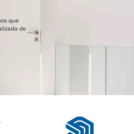
hos que
lizada de
A