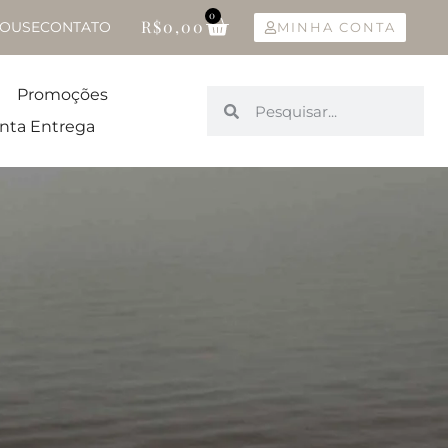
0
R$
0,00
OUSE
CONTATO
MINHA CONTA
Promoções
nta Entrega