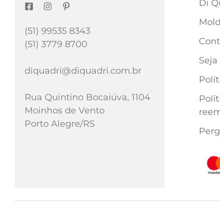
Di Q
Mold
(51) 99535 8343
Cont
(51) 3779 8700
Seja
diquadri@diquadri.com.br
Polí
Rua Quintino Bocaiúva, 1104
Polí
Moinhos de Vento
reem
Porto Alegre/RS
Perg