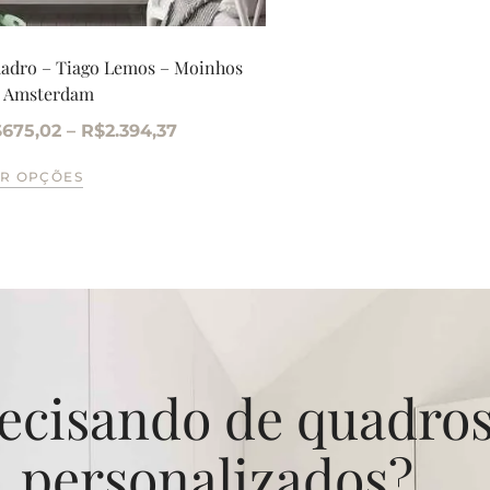
adro – Tiago Lemos – Moinhos
 Amsterdam
$
675,02
–
R$
2.394,37
R OPÇÕES
ecisando de quadro
personalizados?