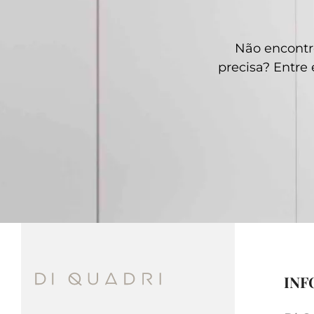
Não encontr
precisa? Entr
INF