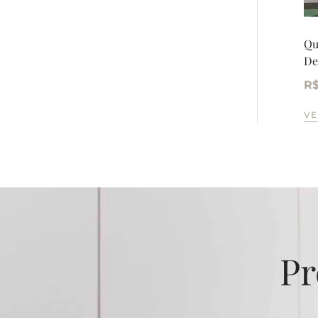
Qu
De
R
VE
Pr