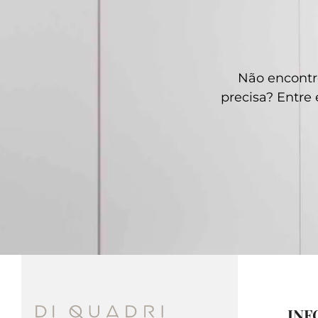
Não encontr
precisa? Entr
INF