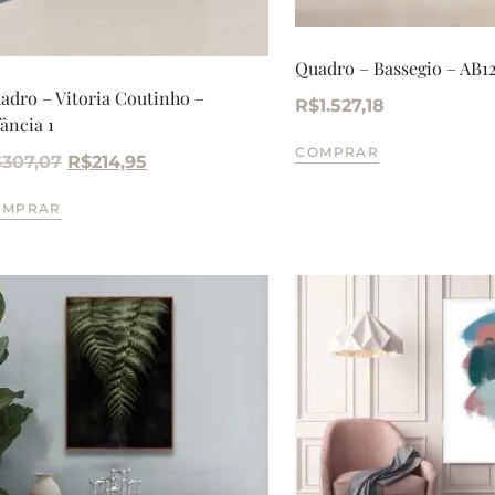
Quadro – Bassegio – AB1
adro – Vitoria Coutinho –
R$
1.527,18
fância 1
COMPRAR
$
307,07
R$
214,95
OMPRAR