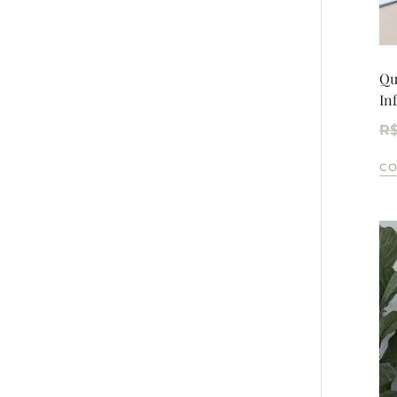
Qu
In
R
C