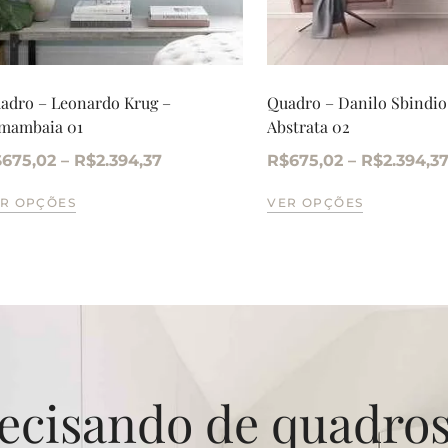
adro – Leonardo Krug –
Quadro – Danilo Sbindio
mambaia 01
Abstrata 02
$
675,02
–
R$
2.394,37
R$
675,02
–
R$
2.394,3
R OPÇÕES
VER OPÇÕES
ecisando de quadro