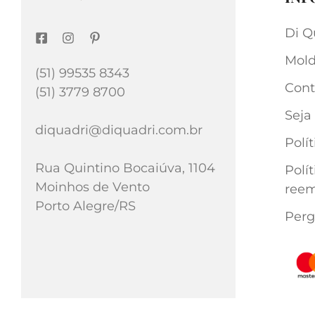
Di Q
Mold
(51) 99535 8343
Cont
(51) 3779 8700
Seja
diquadri@diquadri.com.br
Polí
Rua Quintino Bocaiúva, 1104
Polí
Moinhos de Vento
reem
Porto Alegre/RS
Perg