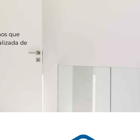
hos que
lizada de
A