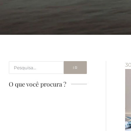
3
IR
O que você procura ?