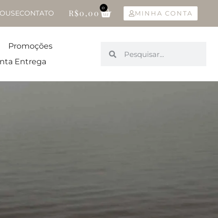
0
R$
0,00
OUSE
CONTATO
MINHA CONTA
Promoções
nta Entrega