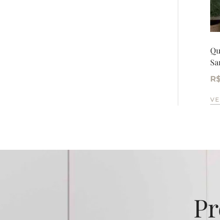
Qu
Sa
R
VE
Pr