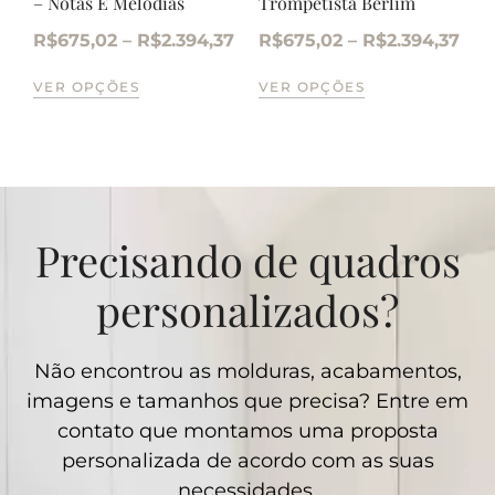
– Notas E Melodias
Trompetista Berlim
R$
675,02
–
R$
2.394,37
R$
675,02
–
R$
2.394,37
VER OPÇÕES
VER OPÇÕES
Precisando de quadros
personalizados?
Não encontrou as molduras, acabamentos,
imagens e tamanhos que precisa? Entre em
contato que montamos uma proposta
personalizada de acordo com as suas
necessidades.