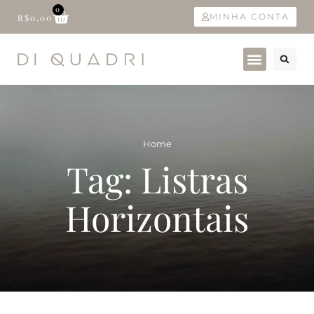
0
MINHA CONTA
R$
0,00
Home
Tag: Listras
Horizontais