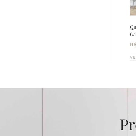
Qu
Ga
R
VE
Pr