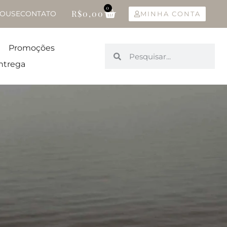
0
R$
0,00
OUSE
CONTATO
MINHA CONTA
Promoções
ntrega