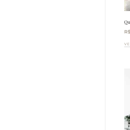
Qu
R
VE