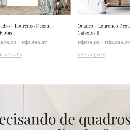
adro – Lourenço Degani –
Quadro – Lourenço Dega
ivotas l
Gaivotas ll
$
675,02
–
R$
2.394,37
R$
675,02
–
R$
2.394,3
R OPÇÕES
VER OPÇÕES
ecisando de quadro