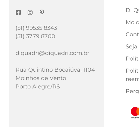
Di Q
Mold
(51) 99535 8343
Cont
(51) 3779 8700
Seja
diquadri@diquadri.com.br
Polí
Rua Quintino Bocaiúva, 1104
Polí
Moinhos de Vento
reem
Porto Alegre/RS
Perg