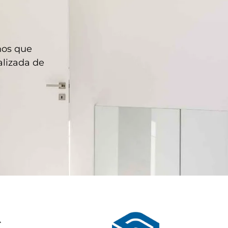
hos que
lizada de
A