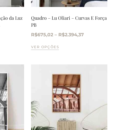
ação da Luz
Quadro – Lu Oliari – Curvas E Força
PB
7
R$
675,02
–
R$
2.394,37
VER OPÇÕES