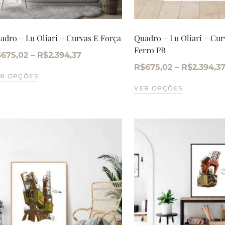
adro – Lu Oliari – Curvas E Força
Quadro – Lu Oliari – Cur
Ferro PB
$
675,02
–
R$
2.394,37
R$
675,02
–
R$
2.394,3
R OPÇÕES
VER OPÇÕES