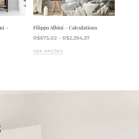
ni –
Filippo Albini – Calculations
R$
675,02
–
R$
2.394,37
7
VER OPÇÕES
s