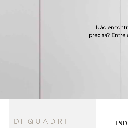
Não encontr
precisa? Entr
INF