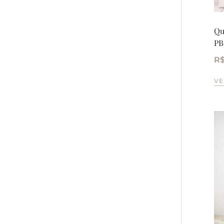
Qu
PB
R
VE