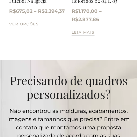
Futebol Na Igreja
Coloridos 02 04 E 05
R$
675,02
–
R$
2.394,37
R$
1.170,00
–
R$
2.877,86
VER OPÇÕES
LEIA MAIS
Precisando de quadros
personalizados?
Não encontrou as molduras, acabamentos,
imagens e tamanhos que precisa? Entre em
contato que montamos uma proposta
personalizada de acordo com as suas