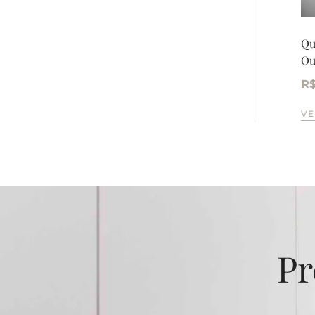
Qu
Ou
R
VE
Pr