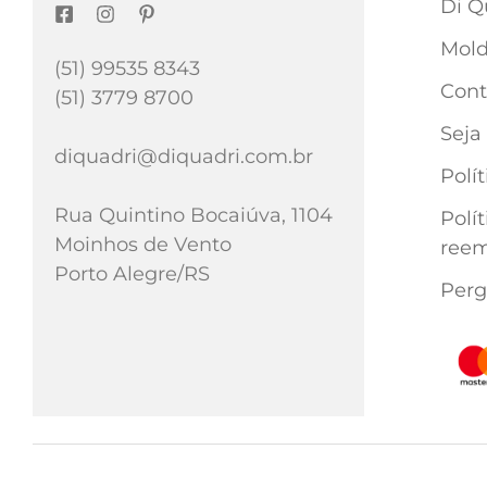
Di Q
Mold
(51) 99535 8343
Cont
(51) 3779 8700
Seja
diquadri@diquadri.com.br
Polí
Rua Quintino Bocaiúva, 1104
Polí
Moinhos de Vento
reem
Porto Alegre/RS
Perg