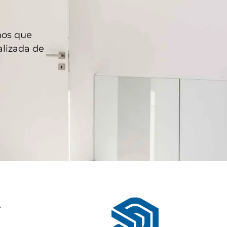
hos que
lizada de
A