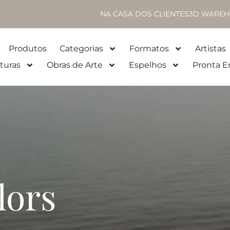
NA CASA DOS CLIENTES
3D WAREH
Produtos
Categorias
Formatos
Artistas
turas
Obras de Arte
Espelhos
Pronta E
lors