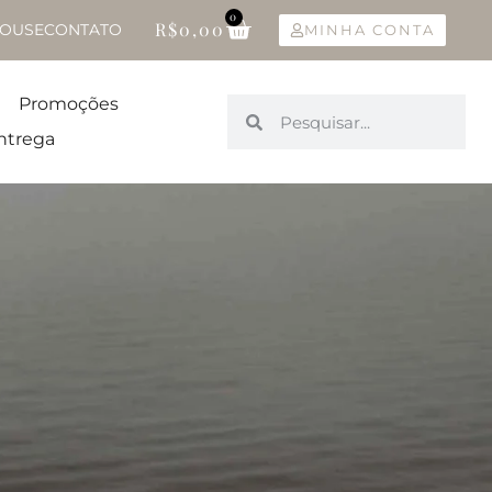
0
R$
0,00
OUSE
CONTATO
MINHA CONTA
Promoções
ntrega