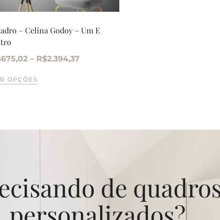
adro – Celina Godoy – Um E
tro
$
675,02
–
R$
2.394,37
R OPÇÕES
ecisando de quadro
personalizados?