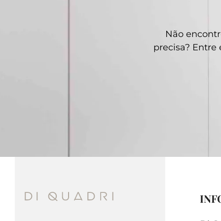
Não encontr
precisa? Entr
INF