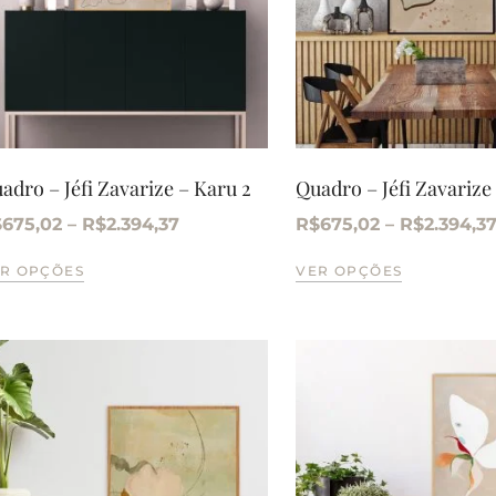
adro – Jéfi Zavarize – Karu 2
Quadro – Jéfi Zavarize
$
675,02
–
R$
2.394,37
R$
675,02
–
R$
2.394,3
R OPÇÕES
VER OPÇÕES