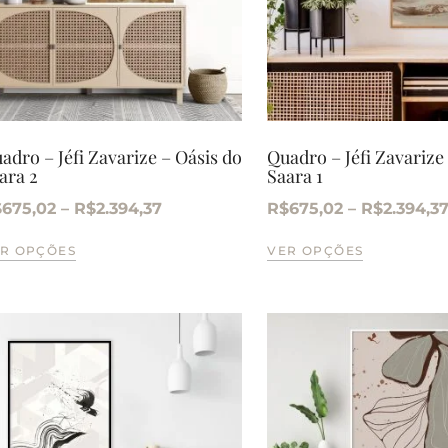
adro – Jéfi Zavarize – Oásis do
Quadro – Jéfi Zavarize
ara 2
Saara 1
$
675,02
–
R$
2.394,37
R$
675,02
–
R$
2.394,3
R OPÇÕES
VER OPÇÕES