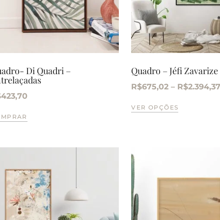
adro- Di Quadri –
Quadro – Jéfi Zavarize
trelaçadas
R$
675,02
–
R$
2.394,3
$
423,70
VER OPÇÕES
OMPRAR