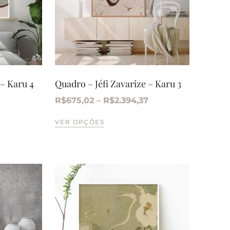
 – Karu 4
Quadro – Jéfi Zavarize – Karu 3
7
R$
675,02
–
R$
2.394,37
VER OPÇÕES