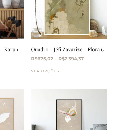
 – Karu 1
Quadro – Jéfi Zavarize – Flora 6
7
R$
675,02
–
R$
2.394,37
VER OPÇÕES