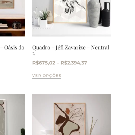
 – Oásis do
Quadro – Jéfi Zavarize – Neutral
2
7
R$
675,02
–
R$
2.394,37
VER OPÇÕES