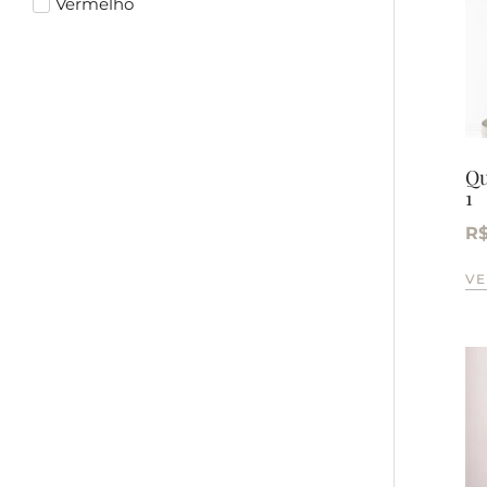
Vermelho
Qu
1
R
VE