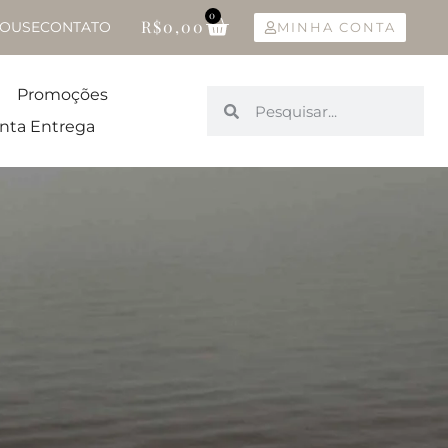
0
R$
0,00
OUSE
CONTATO
MINHA CONTA
Promoções
nta Entrega