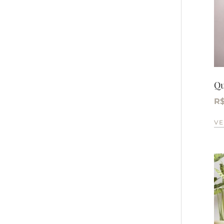
Qu
R
VE