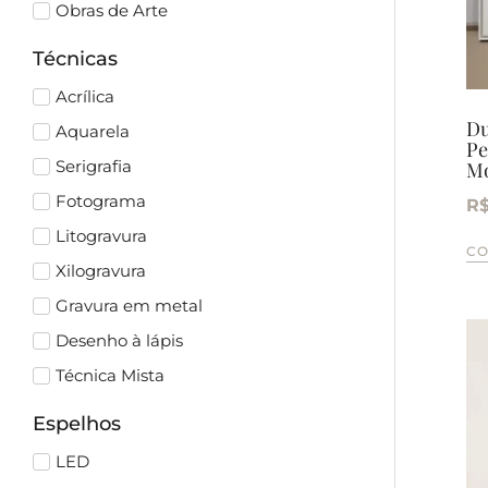
Obras de Arte
Técnicas
Acrílica
Du
Aquarela
Pe
Serigrafia
Mo
Fotograma
R
Litogravura
C
Xilogravura
Gravura em metal
Desenho à lápis
Técnica Mista
Espelhos
LED