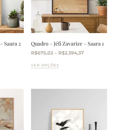
 – Saara 2
Quadro – Jéfi Zavarize – Saara 1
7
R$
675,02
–
R$
2.394,37
VER OPÇÕES