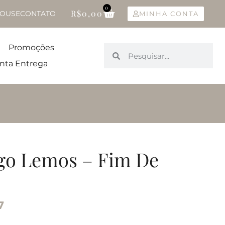
0
R$
0,00
OUSE
CONTATO
MINHA CONTA
Promoções
nta Entrega
go Lemos – Fim De
7