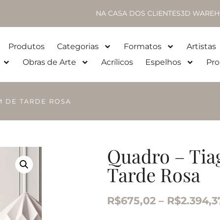
NA CASA DOS CLIENTES
3D WAREH
Produtos
Categorias
Formatos
Artistas
Obras de Arte
Acrílicos
Espelhos
Pro
M DE TARDE ROSA
Quadro – Tia
Tarde Rosa
R$
675,02
–
R$
2.394,3