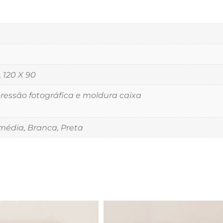
, 120 X 90
essão fotográfica e moldura caixa
édia, Branca, Preta