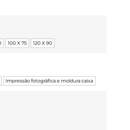
0
100 X 75
120 X 90
Impressão fotográfica e moldura caixa