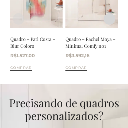
Quadro – Pati Costa –
Quadro – Rachel Moya –
Qua
Blur Colors
Minimal Comfy n01
Deg
Sua
R$
1.527,00
R$
3.592,16
R$
COMPRAR
COMPRAR
CO
Precisando de quadros
personalizados?