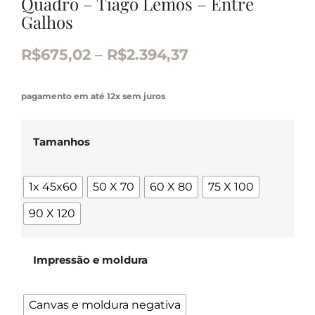
Quadro – Tiago Lemos – Entre
Galhos
R$
675,02
–
R$
2.394,37
pagamento em até 12x sem juros
Tamanhos
1x 45x60
50 X 70
60 X 80
75 X 100
90 X 120
Impressão e moldura
Canvas e moldura negativa