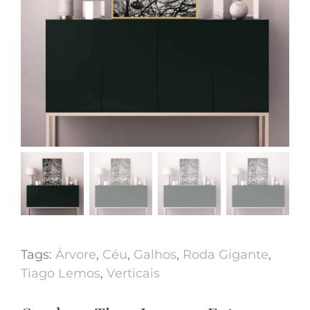
Tags:
Árvore
,
Céu
,
Galhos
,
Roda Gigante
,
Tiago Lemos
,
Verticais